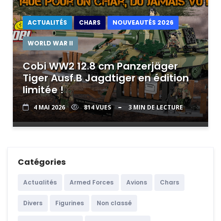
ACTUALITÉS
CHARS
NOUVEAUTÉS 2026
WORLD WAR II
Cobi WW2 12.8 cm Panzerjäger
Tiger Ausf.B Jagdtiger en édition
limitée !
4 MAI 2026
814 VUES
3 MIN DE LECTURE
Catégories
Actualités
Armed Forces
Avions
Chars
Divers
Figurines
Non classé