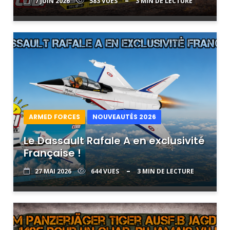
7 JUIN 2026
583 VUES
3 MIN DE LECTURE
ARMED FORCES
NOUVEAUTÉS 2026
Le Dassault Rafale A en exclusivité
Française !
27 MAI 2026
644 VUES
3 MIN DE LECTURE