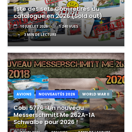
liste des sets Cobi retirés du
catalogue en 2026 (Sold out)
10 JUILLET 2026
1 240 VUES
3 MIN DE LECTURE
AVIONS
NOUVEAUTÉS 2026
WORLD WAR II
Cobi 5776 : Un nouveau
Messerschmitt Me 262A-1A
Schwalbe pour 2026 !