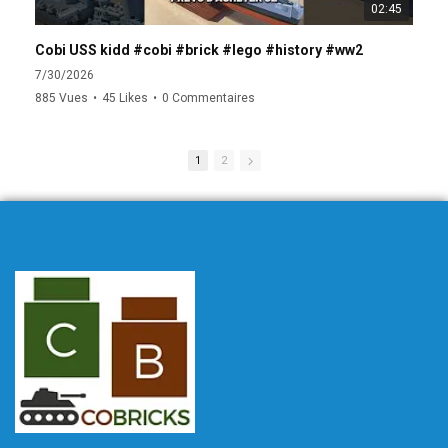
02:45
Cobi USS kidd #cobi #brick #lego #history #ww2
7/30/2026
7/
885 Vues
•
45 Likes
•
0 Commentaires
29
1
2