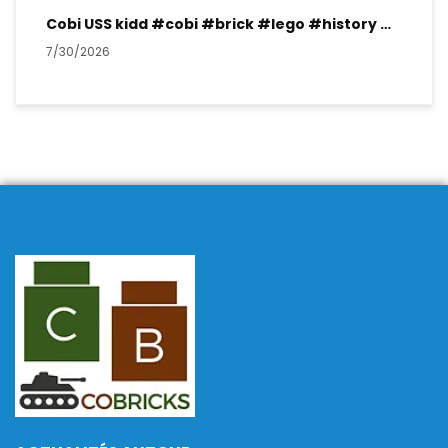
Cobi USS kidd #cobi #brick #lego #history #ww2
7/30/2026
7/2