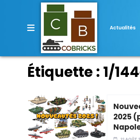
Actualités
Étiquette :
1/14
Nouvea
2025 (
Napole
21 AOÛT 