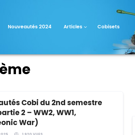
Nouveautés 2024
Articles
Cobisets
4ème
utés Cobi du 2nd semestre
partie 2 – WW2, WW1,
onic War)
2025
1 920 VUES