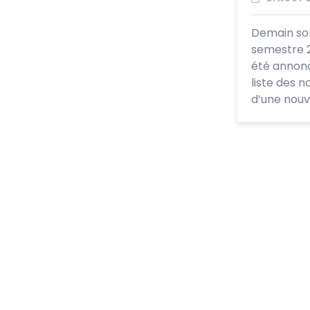
Demain sor
semestre 20
été annonc
liste des 
d’une nou