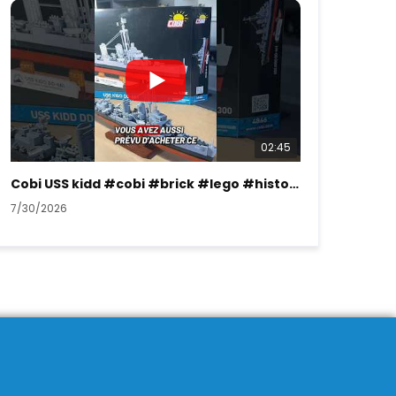
02:45
Cobi USS kidd #cobi #brick #lego #history #ww2
7/30/2026
7/26/2026