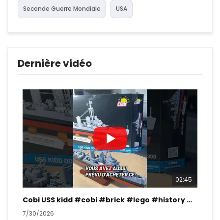
Seconde Guerre Mondiale
USA
Dernière vidéo
02:45
Cobi USS kidd #cobi #brick #lego #history #ww2
7/30/2026
7/2