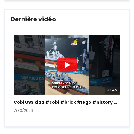
Dernière vidéo
02:45
Cobi USS kidd #cobi #brick #lego #history #ww2
7/30/2026
7/2