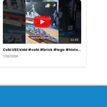
02:45
Cobi USS kidd #cobi #brick #lego #history #ww2
7/30/2026
7/26/2026