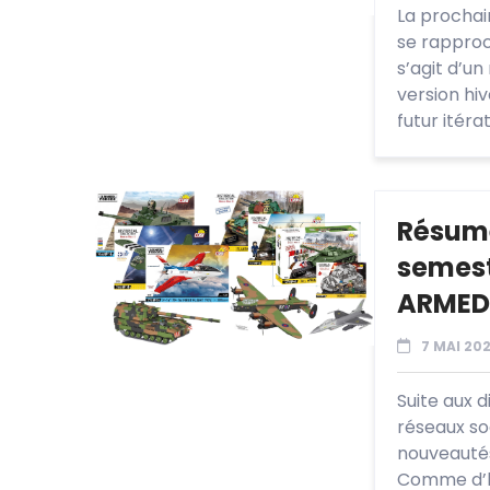
La prochai
se rapproc
s’agit d’u
version hi
futur itérat
Résumé
semest
ARMED
7 MAI 20
Suite aux 
réseaux so
nouveautés 
Comme d’ha