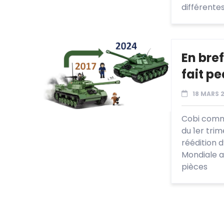
différente
En bref
fait p
18 MARS 
Cobi comme
du 1er tri
réédition 
Mondiale a
pièces