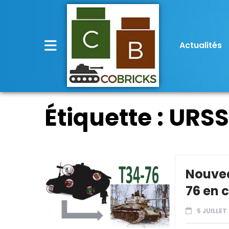
Actualités
Étiquette :
URSS
Nouvea
76 en 
5 JUILLET