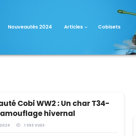
Nouveautés 2024
Articles
Cobisets
uté Cobi WW2 : Un char T34-
camouflage hivernal
 2024
1 393 VUES