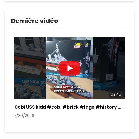
Dernière vidéo
02:45
Cobi USS kidd #cobi #brick #lego #history #ww2
7/30/2026
7/2