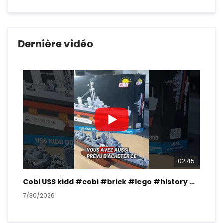
Dernière vidéo
02:45
Cobi USS kidd #cobi #brick #lego #history #ww2
7/30/2026
7/2