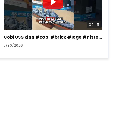
02:45
Cobi USS kidd #cobi #brick #lego #history #ww2
7/30/2026
7/26/2026