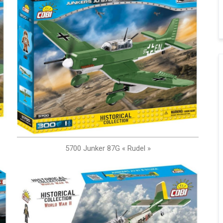
5700 Junker 87G « Rudel »