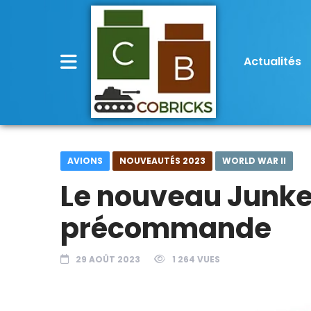
Actualités
AVIONS
NOUVEAUTÉS 2023
WORLD WAR II
Le nouveau Junker
précommande
29 AOÛT 2023
1 264 VUES