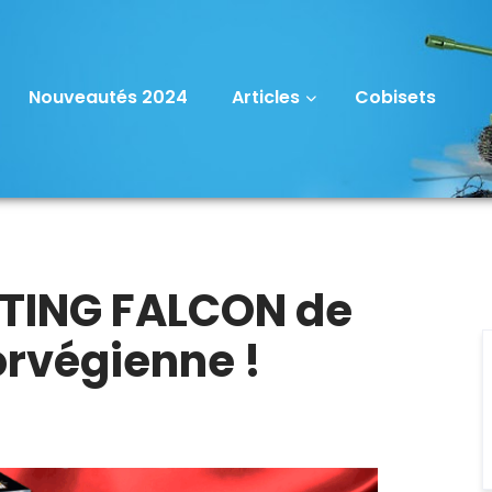
Nouveautés 2024
Articles
Cobisets
HTING FALCON de
orvégienne !