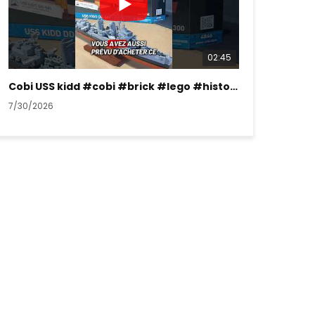
02:45
Cobi USS kidd #cobi #brick #lego #history #ww2
7/30/2026
7/26/2026