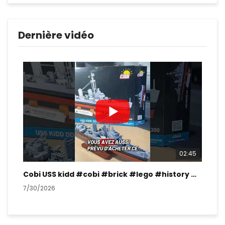
Dernière vidéo
02:45
Cobi USS kidd #cobi #brick #lego #history #ww2
7/30/2026
7/2