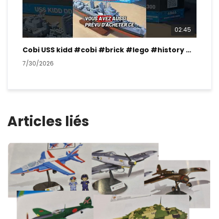
02:45
Cobi USS kidd #cobi #brick #lego #history #ww2
7/30/2026
7/2
Articles liés