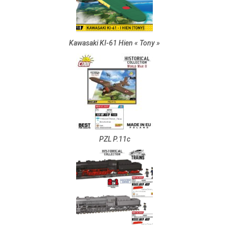
Kawasaki KI-61 Hien « Tony »
PZL P.11c