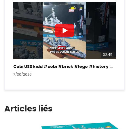
02:45
Cobi USS kidd #cobi #brick #lego #history #ww2
7/30/2026
7/2
Articles liés