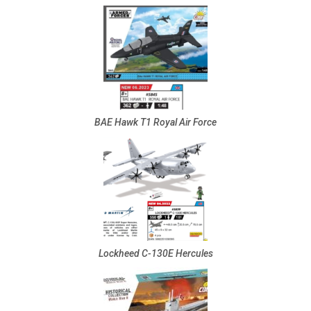
BAE Hawk T1 Royal Air Force
Lockheed C-130E Hercules