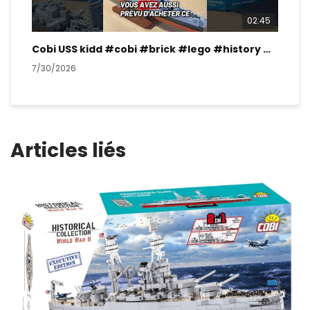
02:45
Cobi USS kidd #cobi #brick #lego #history #ww2
7/30/2026
7/2
Articles liés