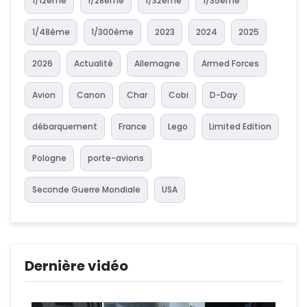
1/12ème
1/28ème
1/32ème
1/35ème
1/48ème
1/300ème
2023
2024
2025
2026
Actualité
Allemagne
Armed Forces
Avion
Canon
Char
Cobi
D-Day
débarquement
France
Lego
Limited Edition
Pologne
porte-avions
Seconde Guerre Mondiale
USA
Dernière vidéo