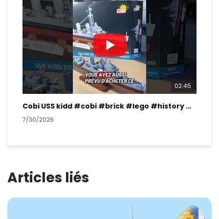
02:45
Cobi USS kidd #cobi #brick #lego #history #ww2
7/30/2026
7/2
Articles liés