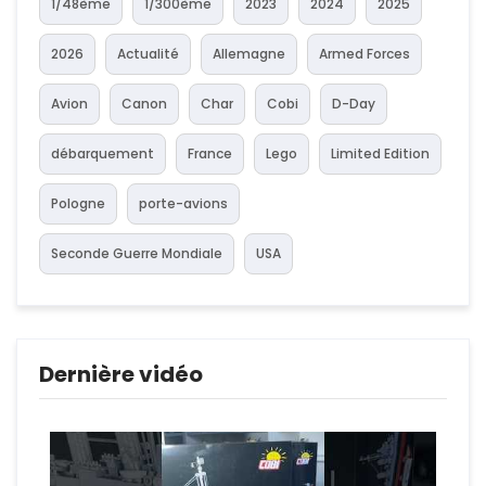
1/48ème
1/300ème
2023
2024
2025
2026
Actualité
Allemagne
Armed Forces
Avion
Canon
Char
Cobi
D-Day
débarquement
France
Lego
Limited Edition
Pologne
porte-avions
Seconde Guerre Mondiale
USA
Dernière vidéo