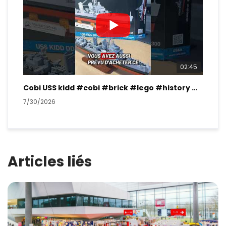
02:45
Cobi USS kidd #cobi #brick #lego #history #ww2
7/30/2026
7/2
Articles liés