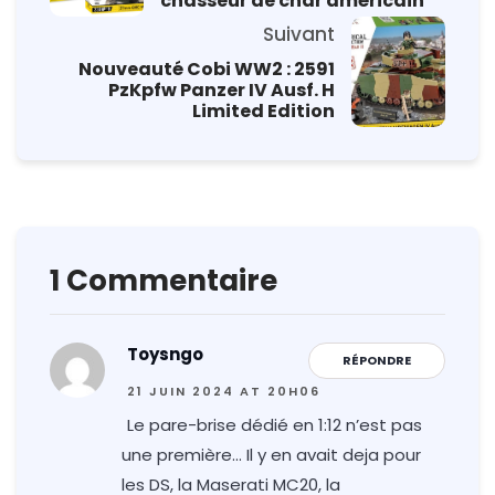
chasseur de char américain
Suivant
Nouveauté Cobi WW2 : 2591
PzKpfw Panzer IV Ausf. H
Limited Edition
1 Commentaire
Toysngo
RÉPONDRE
21 JUIN 2024 AT 20H06
Le pare-brise dédié en 1:12 n’est pas
une première… Il y en avait deja pour
les DS, la Maserati MC20, la