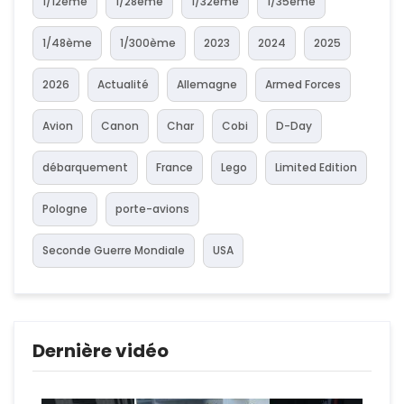
1/12ème
1/28ème
1/32ème
1/35ème
1/48ème
1/300ème
2023
2024
2025
2026
Actualité
Allemagne
Armed Forces
Avion
Canon
Char
Cobi
D-Day
débarquement
France
Lego
Limited Edition
Pologne
porte-avions
Seconde Guerre Mondiale
USA
Dernière vidéo