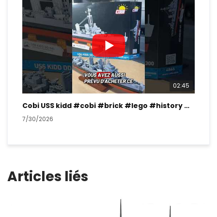
02:45
Cobi USS kidd #cobi #brick #lego #history #ww2
7/30/2026
7/2
Articles liés