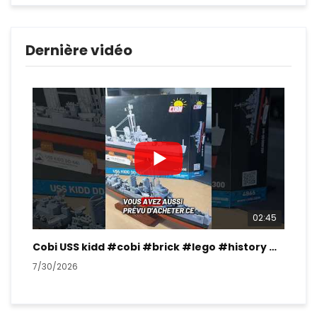
Dernière vidéo
02:45
Cobi USS kidd #cobi #brick #lego #history #ww2
7/30/2026
7/2