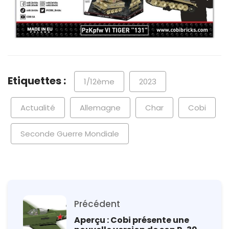
Etiquettes :
1/12ème
2023
Actualité
Allemagne
Char
Cobi
Seconde Guerre Mondiale
Précédent
Aperçu : Cobi présente une