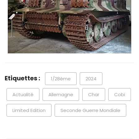
Etiquettes :
1/28ème
2024
Actualité
Allemagne
Char
Cobi
Limited Edition
Seconde Guerre Mondiale