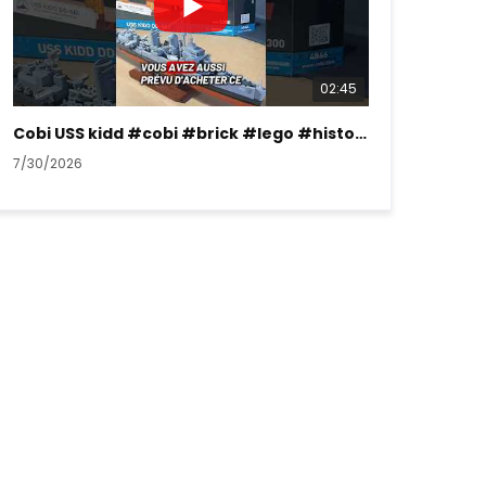
02:45
Cobi USS kidd #cobi #brick #lego #history #ww2
7/30/2026
7/26/2026