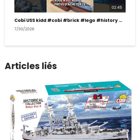
02:45
Cobi USS kidd #cobi #brick #lego #history #ww2
7/30/2026
7/2
Articles liés