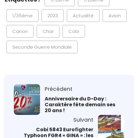
1/35ème
2023
Actualité
Avion
Canon
Char
Cobi
Seconde Guerre Mondiale
Précédent
Anniversaire du D-Day :
Caraktère fête demain ses
20 ans !
Suivant
Cobi 5843 Eurofighter
Typhoon FGR4 « GINA » : les