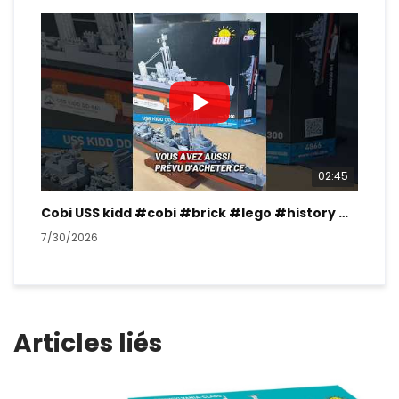
02:45
Cobi USS kidd #cobi #brick #lego #history #ww2
7/30/2026
7/2
Articles liés