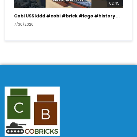
02:45
Cobi USS kidd #cobi #brick #lego #history #ww2
7/30/2026
7/2