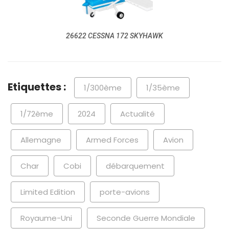
26622 CESSNA 172 SKYHAWK
Etiquettes :
1/300ème
1/35ème
1/72ème
2024
Actualité
Allemagne
Armed Forces
Avion
Char
Cobi
débarquement
Limited Edition
porte-avions
Royaume-Uni
Seconde Guerre Mondiale