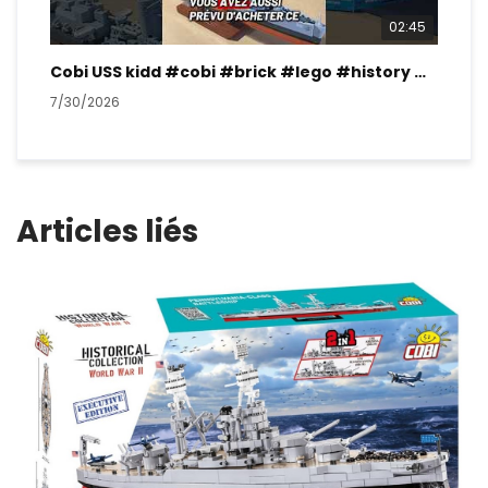
02:45
Cobi USS kidd #cobi #brick #lego #history #ww2
7/30/2026
7/2
Articles liés