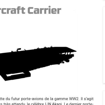
ette du futur porte-avions de la gamme WW2. Il s’agit
s très attendu, le célèbre IJN Akagi. Le dernier porte-