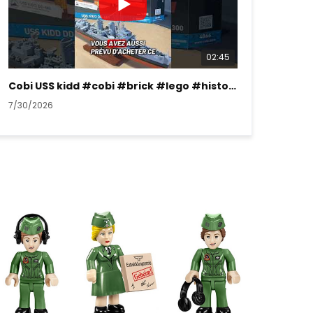
02:45
Cobi USS kidd #cobi #brick #lego #history #ww2
7/30/2026
7/26/2026