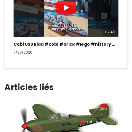
02:45
Cobi USS kidd #cobi #brick #lego #history #ww2
7/30/2026
7/2
Articles liés