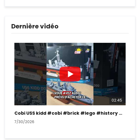
Dernière vidéo
02:45
Cobi USS kidd #cobi #brick #lego #history #ww2
7/30/2026
7/2