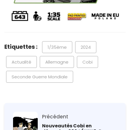
Etiquettes :
1/35ème
2024
Actualité
Allemagne
Cobi
Seconde Guerre Mondiale
Précédent
Nouveautés Cobi en