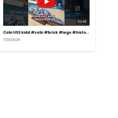
02:45
Cobi USS kidd #cobi #brick #lego #history #ww2
7/30/2026
7/26/2026