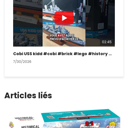
02:45
Cobi USS kidd #cobi #brick #lego #history #ww2
7/30/2026
7/2
Articles liés